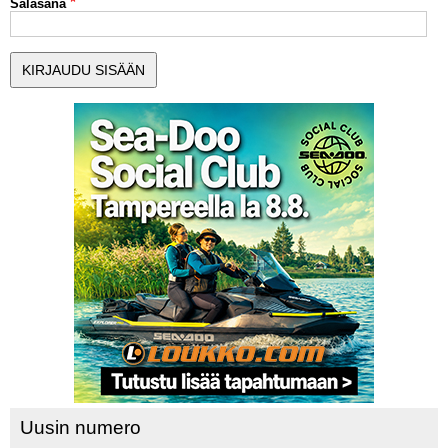
Salasana
MUUT LAJIT
YLEISTÄ ALALTA
LUE DIGILEHDET
ASIAKASPALVELU JA
OHJEET
MEDIATIEDOT
YHTEYSTIEDOT
Uusin numero