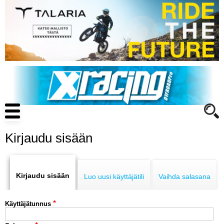
Hyppää
pääsisältöön
Main
navigation
Kirjaudu sisään
Primary
ENDURO
tabs
Kirjaudu sisään
Luo uusi käyttäjätili
Vaihda salasana
MOTOCROSS
Käyttäjätunnus
CROSS COUNTRY