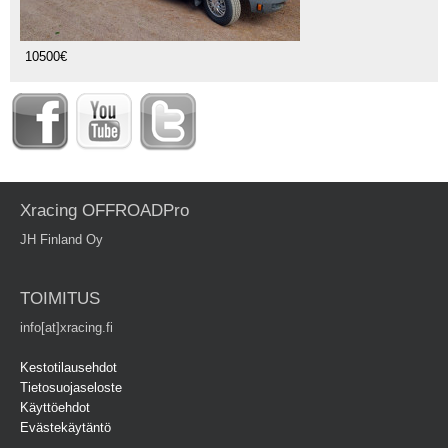
10500€
Xracing OFFROADPro
JH Finland Oy
TOIMITUS
info[at]xracing.fi
Kestotilausehdot
Tietosuojaseloste
Käyttöehdot
Evästekäytäntö