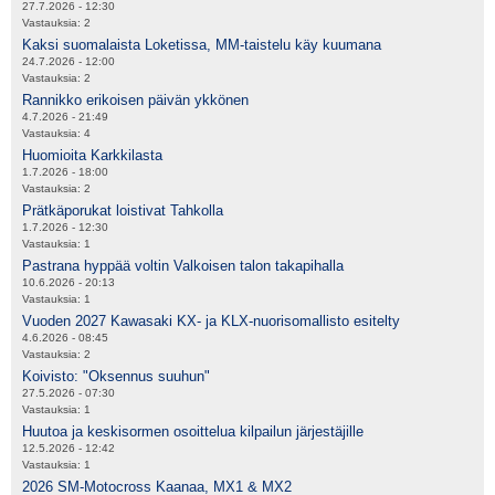
27.7.2026 - 12:30
Vastauksia:
2
Kaksi suomalaista Loketissa, MM-taistelu käy kuumana
24.7.2026 - 12:00
Vastauksia:
2
Rannikko erikoisen päivän ykkönen
4.7.2026 - 21:49
Vastauksia:
4
Huomioita Karkkilasta
1.7.2026 - 18:00
Vastauksia:
2
Prätkäporukat loistivat Tahkolla
1.7.2026 - 12:30
Vastauksia:
1
Pastrana hyppää voltin Valkoisen talon takapihalla
10.6.2026 - 20:13
Vastauksia:
1
Vuoden 2027 Kawasaki KX- ja KLX-nuorisomallisto esitelty
4.6.2026 - 08:45
Vastauksia:
2
Koivisto: "Oksennus suuhun"
27.5.2026 - 07:30
Vastauksia:
1
Huutoa ja keskisormen osoittelua kilpailun järjestäjille
12.5.2026 - 12:42
Vastauksia:
1
2026 SM-Motocross Kaanaa, MX1 & MX2