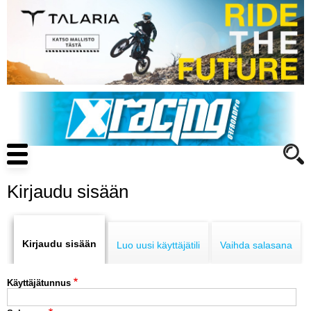
Hyppää
pääsisältöön
Main
navigation
Kirjaudu sisään
Primary
ENDURO
tabs
Kirjaudu sisään
Luo uusi käyttäjätili
Vaihda salasana
MOTOCROSS
Käyttäjätunnus
CROSS COUNTRY