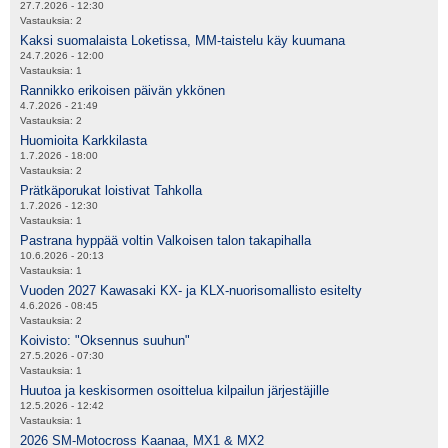
27.7.2026 - 12:30
Vastauksia:
2
Kaksi suomalaista Loketissa, MM-taistelu käy kuumana
24.7.2026 - 12:00
Vastauksia:
1
Rannikko erikoisen päivän ykkönen
4.7.2026 - 21:49
Vastauksia:
2
Huomioita Karkkilasta
1.7.2026 - 18:00
Vastauksia:
2
Prätkäporukat loistivat Tahkolla
1.7.2026 - 12:30
Vastauksia:
1
Pastrana hyppää voltin Valkoisen talon takapihalla
10.6.2026 - 20:13
Vastauksia:
1
Vuoden 2027 Kawasaki KX- ja KLX-nuorisomallisto esitelty
4.6.2026 - 08:45
Vastauksia:
2
Koivisto: "Oksennus suuhun"
27.5.2026 - 07:30
Vastauksia:
1
Huutoa ja keskisormen osoittelua kilpailun järjestäjille
12.5.2026 - 12:42
Vastauksia:
1
2026 SM-Motocross Kaanaa, MX1 & MX2