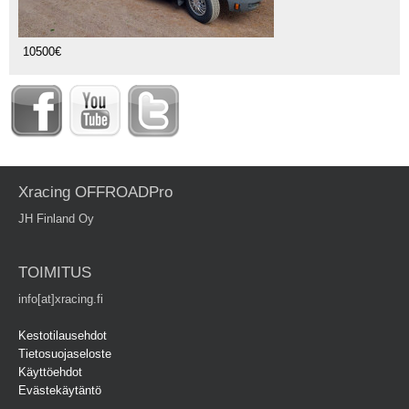
10500€
Xracing OFFROADPro
JH Finland Oy
TOIMITUS
info[at]xracing.fi
Kestotilausehdot
Tietosuojaseloste
Käyttöehdot
Evästekäytäntö