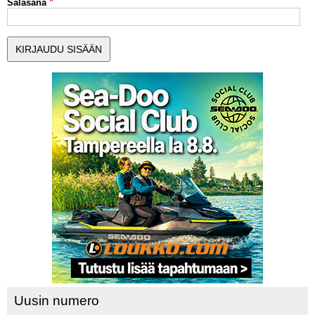
Salasana
MUUT LAJIT
YLEISTÄ ALALTA
LUE DIGILEHDET
ASIAKASPALVELU JA
OHJEET
MEDIATIEDOT
YHTEYSTIEDOT
Uusin numero