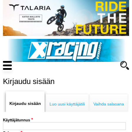
Hyppää
pääsisältöön
Main
navigation
Kirjaudu sisään
Primary
ENDURO
tabs
Kirjaudu sisään
Luo uusi käyttäjätili
Vaihda salasana
MOTOCROSS
Käyttäjätunnus
CROSS COUNTRY