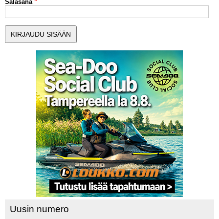
Salasana
MUUT LAJIT
YLEISTÄ ALALTA
LUE DIGILEHDET
ASIAKASPALVELU JA
OHJEET
MEDIATIEDOT
YHTEYSTIEDOT
Uusin numero