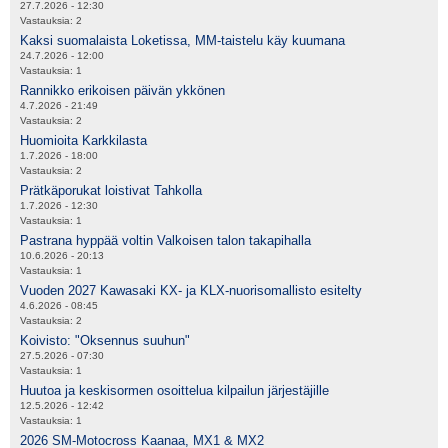
27.7.2026 - 12:30
Vastauksia:
2
Kaksi suomalaista Loketissa, MM-taistelu käy kuumana
24.7.2026 - 12:00
Vastauksia:
1
Rannikko erikoisen päivän ykkönen
4.7.2026 - 21:49
Vastauksia:
2
Huomioita Karkkilasta
1.7.2026 - 18:00
Vastauksia:
2
Prätkäporukat loistivat Tahkolla
1.7.2026 - 12:30
Vastauksia:
1
Pastrana hyppää voltin Valkoisen talon takapihalla
10.6.2026 - 20:13
Vastauksia:
1
Vuoden 2027 Kawasaki KX- ja KLX-nuorisomallisto esitelty
4.6.2026 - 08:45
Vastauksia:
2
Koivisto: "Oksennus suuhun"
27.5.2026 - 07:30
Vastauksia:
1
Huutoa ja keskisormen osoittelua kilpailun järjestäjille
12.5.2026 - 12:42
Vastauksia:
1
2026 SM-Motocross Kaanaa, MX1 & MX2