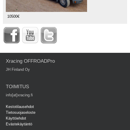
10500€
Xracing OFFROADPro
JH Finland Oy
TOIMITUS
info[at]xracing.fi
Kestotilausehdot
Tietosuojaseloste
Käyttöehdot
Evästekäytäntö