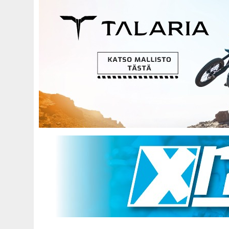
Hyppää
pääsisältöön