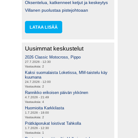
Oksentelua, katkenneet ketjut ja keskeytys
Villanen puolustaa pistejohtoaan
LATAA LISÄÄ
Uusimmat keskustelut
2026 Classic Motocross, Pippo
27.7.2026 - 12:30
Vastauksia:
2
Kaksi suomalaista Loketissa, MM-taistelu käy
kuumana
24.7.2026 - 12:00
Vastauksia:
2
Rannikko erikoisen päivän ykkönen
4.7.2026 - 21:49
Vastauksia:
4
Huomioita Karkkilasta
1.7.2026 - 18:00
Vastauksia:
2
Prätkäporukat loistivat Tahkolla
1.7.2026 - 12:30
Vastauksia:
1