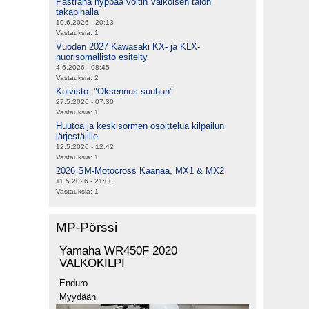
Pastrana hyppää voltin Valkoisen talon
takapihalla
10.6.2026 - 20:13
Vastauksia:
1
Vuoden 2027 Kawasaki KX- ja KLX-
nuorisomallisto esitelty
4.6.2026 - 08:45
Vastauksia:
2
Koivisto: "Oksennus suuhun"
27.5.2026 - 07:30
Vastauksia:
1
Huutoa ja keskisormen osoittelua kilpailun
järjestäjille
12.5.2026 - 12:42
Vastauksia:
1
2026 SM-Motocross Kaanaa, MX1 & MX2
11.5.2026 - 21:00
Vastauksia:
1
MP-Pörssi
Yamaha WR450F 2020
VALKOKILPI
Enduro
Myydään