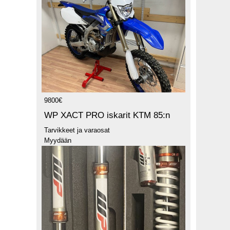
9800€
WP XACT PRO iskarit KTM 85:n
Tarvikkeet ja varaosat
Myydään