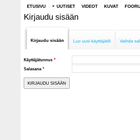
Main
ETUSIVU
UUTISET
VIDEOT
KUVAT
FOORU
navigation
Kirjaudu sisään
Primary
tabs
Kirjaudu sisään
Luo uusi käyttäjätili
Vaihda sa
Käyttäjätunnus
Salasana