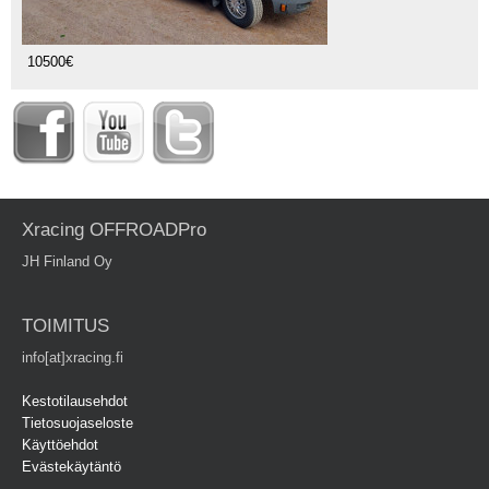
10500€
Xracing OFFROADPro
JH Finland Oy
TOIMITUS
info[at]xracing.fi
Kestotilausehdot
Tietosuojaseloste
Käyttöehdot
Evästekäytäntö