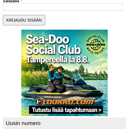
Salasana
MUUT LAJIT
YLEISTÄ ALALTA
LUE DIGILEHDET
ASIAKASPALVELU JA
OHJEET
MEDIATIEDOT
YHTEYSTIEDOT
Uusin numero