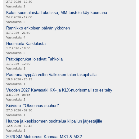
27.7.2026 - 12:30
Vastauksia:
2
Kaksi suomalaista Loketissa, MM-taistelu käy kuumana
24.7.2026 - 12:00
Vastauksia:
2
Rannikko erikoisen päivän ykkönen
4.7.2026 - 21:49
Vastauksia:
4
Huomioita Karkkilasta
1.7.2026 - 18:00
Vastauksia:
2
Prätkäporukat loistivat Tahkolla
1.7.2026 - 12:30
Vastauksia:
1
Pastrana hyppää voltin Valkoisen talon takapihalla
10.6.2026 - 20:13
Vastauksia:
1
Vuoden 2027 Kawasaki KX- ja KLX-nuorisomallisto esitelty
4.6.2026 - 08:45
Vastauksia:
2
Koivisto: "Oksennus suuhun"
27.5.2026 - 07:30
Vastauksia:
1
Huutoa ja keskisormen osoittelua kilpailun järjestäjille
12.5.2026 - 12:42
Vastauksia:
1
2026 SM-Motocross Kaanaa, MX1 & MX2