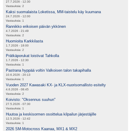
27.7.2026 - 12:30
Vastauksia:
2
Kaksi suomalaista Loketissa, MM-taistelu käy kuumana
24.7.2026 - 12:00
Vastauksia:
1
Rannikko erikoisen päivän ykkönen
4.7.2026 - 21:49
Vastauksia:
2
Huomioita Karkkilasta
1.7.2026 - 18:00
Vastauksia:
2
Prätkäporukat loistivat Tahkolla
1.7.2026 - 12:30
Vastauksia:
1
Pastrana hyppää voltin Valkoisen talon takapihalla
10.6.2026 - 20:13
Vastauksia:
1
Vuoden 2027 Kawasaki KX- ja KLX-nuorisomallisto esitelty
4.6.2026 - 08:45
Vastauksia:
2
Koivisto: "Oksennus suuhun"
27.5.2026 - 07:30
Vastauksia:
1
Huutoa ja keskisormen osoittelua kilpailun järjestäjille
12.5.2026 - 12:42
Vastauksia:
1
2026 SM-Motocross Kaanaa, MX1 & MX2