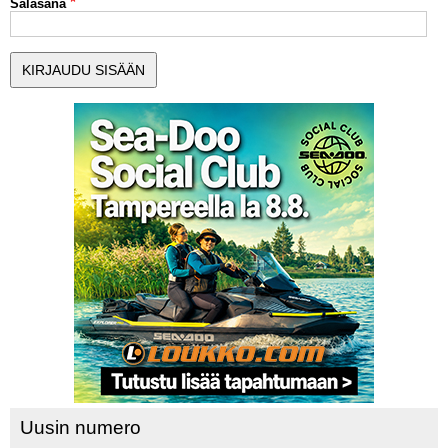
Salasana
MUUT LAJIT
YLEISTÄ ALALTA
LUE DIGILEHDET
ASIAKASPALVELU JA
OHJEET
MEDIATIEDOT
YHTEYSTIEDOT
Uusin numero