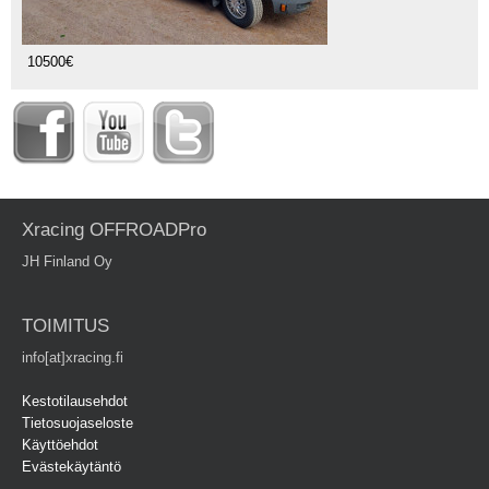
10500€
Xracing OFFROADPro
JH Finland Oy
TOIMITUS
info[at]xracing.fi
Kestotilausehdot
Tietosuojaseloste
Käyttöehdot
Evästekäytäntö