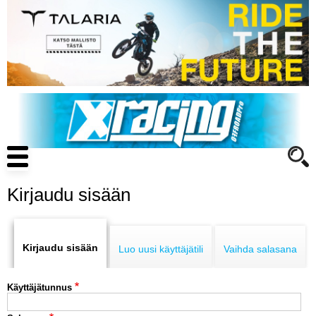
Hyppää
pääsisältöön
Main
navigation
Kirjaudu sisään
Primary
ENDURO
tabs
Kirjaudu sisään
Luo uusi käyttäjätili
Vaihda salasana
MOTOCROSS
Käyttäjätunnus
CROSS COUNTRY