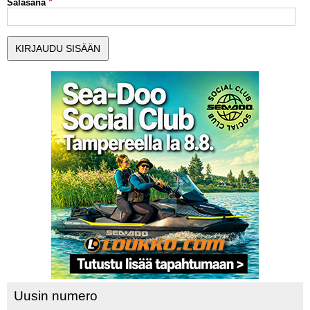
Salasana
MUUT LAJIT
YLEISTÄ ALALTA
LUE DIGILEHDET
ASIAKASPALVELU JA
OHJEET
MEDIATIEDOT
YHTEYSTIEDOT
Uusin numero