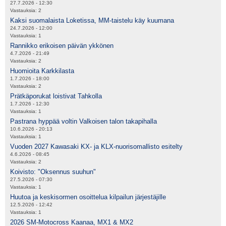
27.7.2026 - 12:30
Vastauksia:
2
Kaksi suomalaista Loketissa, MM-taistelu käy kuumana
24.7.2026 - 12:00
Vastauksia:
1
Rannikko erikoisen päivän ykkönen
4.7.2026 - 21:49
Vastauksia:
2
Huomioita Karkkilasta
1.7.2026 - 18:00
Vastauksia:
2
Prätkäporukat loistivat Tahkolla
1.7.2026 - 12:30
Vastauksia:
1
Pastrana hyppää voltin Valkoisen talon takapihalla
10.6.2026 - 20:13
Vastauksia:
1
Vuoden 2027 Kawasaki KX- ja KLX-nuorisomallisto esitelty
4.6.2026 - 08:45
Vastauksia:
2
Koivisto: "Oksennus suuhun"
27.5.2026 - 07:30
Vastauksia:
1
Huutoa ja keskisormen osoittelua kilpailun järjestäjille
12.5.2026 - 12:42
Vastauksia:
1
2026 SM-Motocross Kaanaa, MX1 & MX2