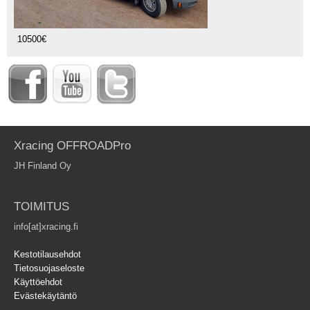
10500€
Xracing OFFROADPro
JH Finland Oy
TOIMITUS
info[at]xracing.fi
Kestotilausehdot
Tietosuojaseloste
Käyttöehdot
Evästekäytäntö