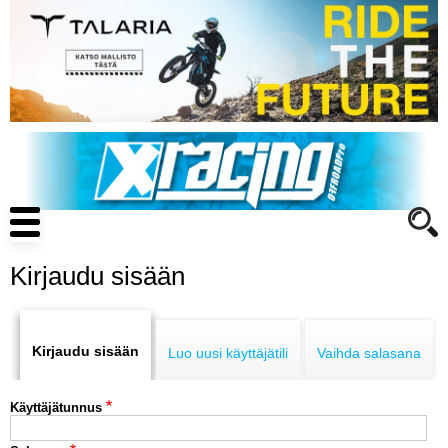
Hyppää
pääsisältöön
Main
navigation
Kirjaudu sisään
Primary
ENDURO
tabs
Kirjaudu sisään
Luo uusi käyttäjätili
Vaihda salasana
MOTOCROSS
Käyttäjätunnus
CROSS COUNTRY