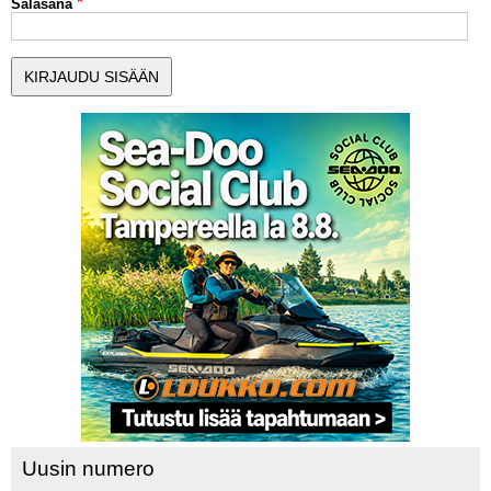
Salasana
MUUT LAJIT
YLEISTÄ ALALTA
LUE DIGILEHDET
ASIAKASPALVELU JA
OHJEET
MEDIATIEDOT
YHTEYSTIEDOT
Uusin numero