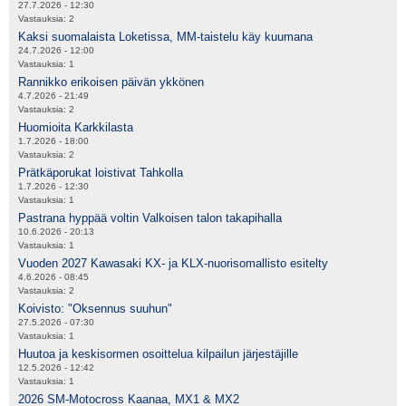
27.7.2026 - 12:30
Vastauksia:
2
Kaksi suomalaista Loketissa, MM-taistelu käy kuumana
24.7.2026 - 12:00
Vastauksia:
1
Rannikko erikoisen päivän ykkönen
4.7.2026 - 21:49
Vastauksia:
2
Huomioita Karkkilasta
1.7.2026 - 18:00
Vastauksia:
2
Prätkäporukat loistivat Tahkolla
1.7.2026 - 12:30
Vastauksia:
1
Pastrana hyppää voltin Valkoisen talon takapihalla
10.6.2026 - 20:13
Vastauksia:
1
Vuoden 2027 Kawasaki KX- ja KLX-nuorisomallisto esitelty
4.6.2026 - 08:45
Vastauksia:
2
Koivisto: "Oksennus suuhun"
27.5.2026 - 07:30
Vastauksia:
1
Huutoa ja keskisormen osoittelua kilpailun järjestäjille
12.5.2026 - 12:42
Vastauksia:
1
2026 SM-Motocross Kaanaa, MX1 & MX2