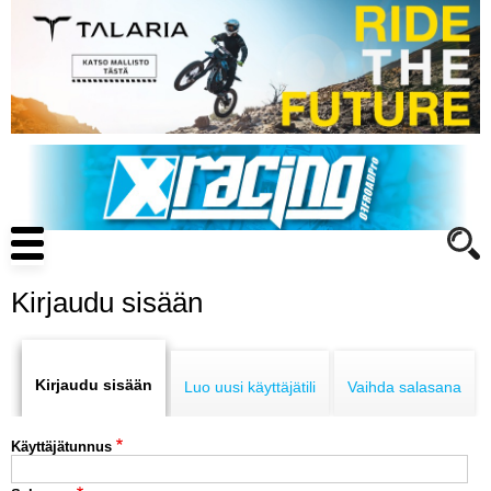
Hyppää
pääsisältöön
Main
navigation
Kirjaudu sisään
Primary
ENDURO
tabs
Kirjaudu sisään
Luo uusi käyttäjätili
Vaihda salasana
MOTOCROSS
Käyttäjätunnus
CROSS COUNTRY