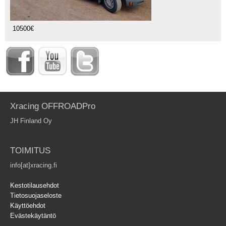
10500€
Xracing OFFROADPro
JH Finland Oy
TOIMITUS
info[at]xracing.fi
Kestotilausehdot
Tietosuojaseloste
Käyttöehdot
Evästekäytäntö