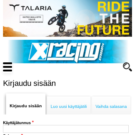
Hyppää
pääsisältöön
Main
navigation
Kirjaudu sisään
Primary
ENDURO
tabs
Kirjaudu sisään
Luo uusi käyttäjätili
Vaihda salasana
MOTOCROSS
Käyttäjätunnus
CROSS COUNTRY