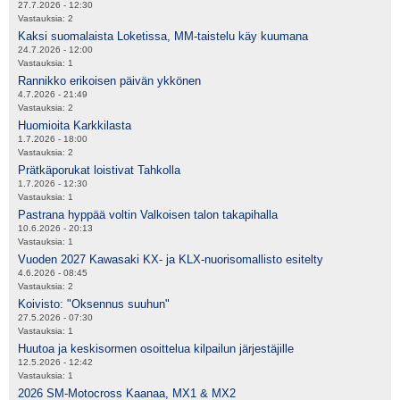
27.7.2026 - 12:30
Vastauksia:
2
Kaksi suomalaista Loketissa, MM-taistelu käy kuumana
24.7.2026 - 12:00
Vastauksia:
1
Rannikko erikoisen päivän ykkönen
4.7.2026 - 21:49
Vastauksia:
2
Huomioita Karkkilasta
1.7.2026 - 18:00
Vastauksia:
2
Prätkäporukat loistivat Tahkolla
1.7.2026 - 12:30
Vastauksia:
1
Pastrana hyppää voltin Valkoisen talon takapihalla
10.6.2026 - 20:13
Vastauksia:
1
Vuoden 2027 Kawasaki KX- ja KLX-nuorisomallisto esitelty
4.6.2026 - 08:45
Vastauksia:
2
Koivisto: "Oksennus suuhun"
27.5.2026 - 07:30
Vastauksia:
1
Huutoa ja keskisormen osoittelua kilpailun järjestäjille
12.5.2026 - 12:42
Vastauksia:
1
2026 SM-Motocross Kaanaa, MX1 & MX2