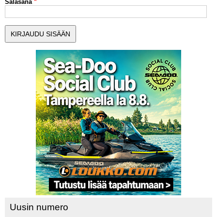
Salasana
MUUT LAJIT
YLEISTÄ ALALTA
LUE DIGILEHDET
ASIAKASPALVELU JA
OHJEET
MEDIATIEDOT
YHTEYSTIEDOT
Uusin numero