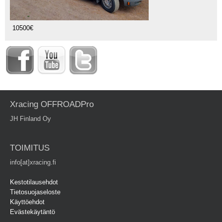
10500€
Xracing OFFROADPro
JH Finland Oy
TOIMITUS
info[at]xracing.fi
Kestotilausehdot
Tietosuojaseloste
Käyttöehdot
Evästekäytäntö