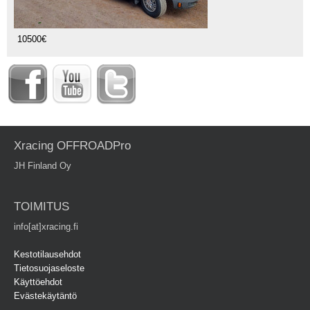
10500€
Xracing OFFROADPro
JH Finland Oy
TOIMITUS
info[at]xracing.fi
Kestotilausehdot
Tietosuojaseloste
Käyttöehdot
Evästekäytäntö