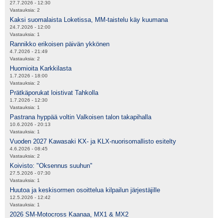
27.7.2026 - 12:30
Vastauksia:
2
Kaksi suomalaista Loketissa, MM-taistelu käy kuumana
24.7.2026 - 12:00
Vastauksia:
1
Rannikko erikoisen päivän ykkönen
4.7.2026 - 21:49
Vastauksia:
2
Huomioita Karkkilasta
1.7.2026 - 18:00
Vastauksia:
2
Prätkäporukat loistivat Tahkolla
1.7.2026 - 12:30
Vastauksia:
1
Pastrana hyppää voltin Valkoisen talon takapihalla
10.6.2026 - 20:13
Vastauksia:
1
Vuoden 2027 Kawasaki KX- ja KLX-nuorisomallisto esitelty
4.6.2026 - 08:45
Vastauksia:
2
Koivisto: "Oksennus suuhun"
27.5.2026 - 07:30
Vastauksia:
1
Huutoa ja keskisormen osoittelua kilpailun järjestäjille
12.5.2026 - 12:42
Vastauksia:
1
2026 SM-Motocross Kaanaa, MX1 & MX2