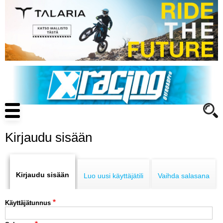
Hyppää
pääsisältöön
Main
navigation
Kirjaudu sisään
Primary
ENDURO
tabs
Kirjaudu sisään
Luo uusi käyttäjätili
Vaihda salasana
MOTOCROSS
Käyttäjätunnus
CROSS COUNTRY