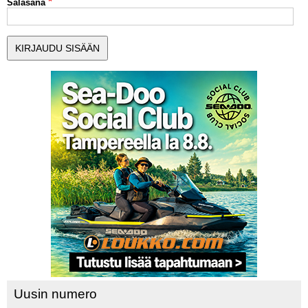
Salasana
MUUT LAJIT
YLEISTÄ ALALTA
LUE DIGILEHDET
ASIAKASPALVELU JA
OHJEET
MEDIATIEDOT
YHTEYSTIEDOT
Uusin numero