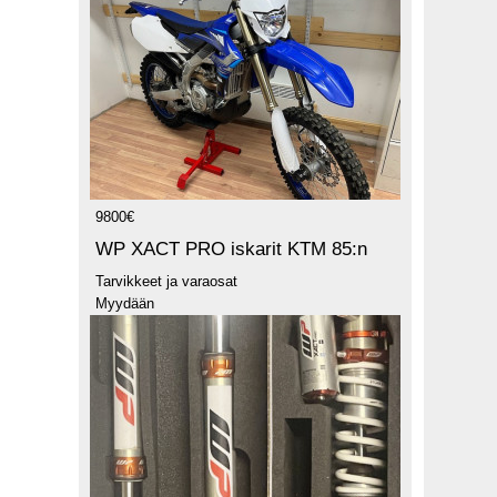
9800€
WP XACT PRO iskarit KTM 85:n
Tarvikkeet ja varaosat
Myydään