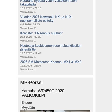
Pastrana hyppää voltin Valkoisen talon
takapihalla
10.6.2026 - 20:13
Vastauksia:
1
Vuoden 2027 Kawasaki KX- ja KLX-
nuorisomallisto esitelty
4.6.2026 - 08:45
Vastauksia:
2
Koivisto: "Oksennus suuhun"
27.5.2026 - 07:30
Vastauksia:
1
Huutoa ja keskisormen osoittelua kilpailun
järjestäjille
12.5.2026 - 12:42
Vastauksia:
1
2026 SM-Motocross Kaanaa, MX1 & MX2
11.5.2026 - 21:00
Vastauksia:
1
MP-Pörssi
Yamaha WR450F 2020
VALKOKILPI
Enduro
Myydään