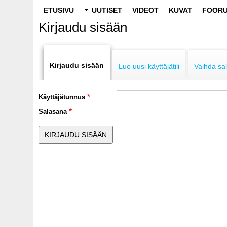
Main
ETUSIVU
UUTISET
VIDEOT
KUVAT
FOORU
navigation
Kirjaudu sisään
Primary
tabs
Kirjaudu sisään
Luo uusi käyttäjätili
Vaihda sa
Käyttäjätunnus
Salasana