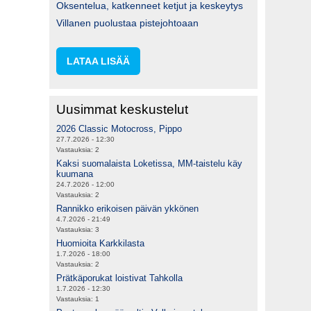
Oksentelua, katkenneet ketjut ja keskeytys
Villanen puolustaa pistejohtoaan
LATAA LISÄÄ
Uusimmat keskustelut
2026 Classic Motocross, Pippo
27.7.2026 - 12:30
Vastauksia:
2
Kaksi suomalaista Loketissa, MM-taistelu käy
kuumana
24.7.2026 - 12:00
Vastauksia:
2
Rannikko erikoisen päivän ykkönen
4.7.2026 - 21:49
Vastauksia:
3
Huomioita Karkkilasta
1.7.2026 - 18:00
Vastauksia:
2
Prätkäporukat loistivat Tahkolla
1.7.2026 - 12:30
Vastauksia:
1