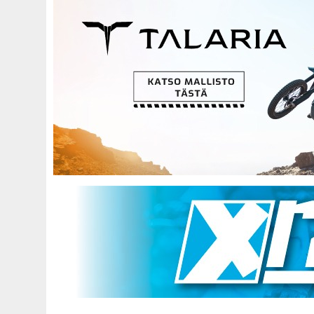
Hyppää
pääsisältöön