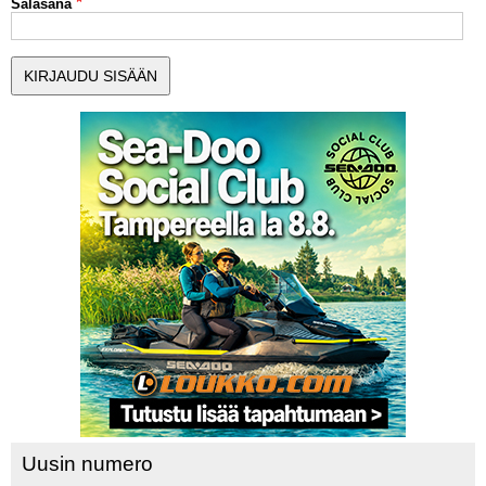
Salasana
MUUT LAJIT
YLEISTÄ ALALTA
LUE DIGILEHDET
ASIAKASPALVELU JA
OHJEET
MEDIATIEDOT
YHTEYSTIEDOT
Uusin numero