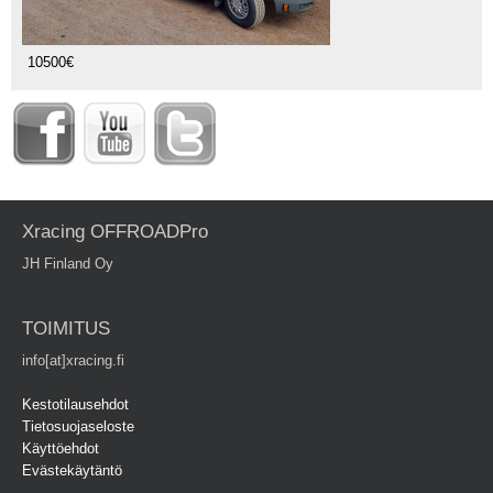
10500€
Xracing OFFROADPro
JH Finland Oy
TOIMITUS
info[at]xracing.fi
Kestotilausehdot
Tietosuojaseloste
Käyttöehdot
Evästekäytäntö