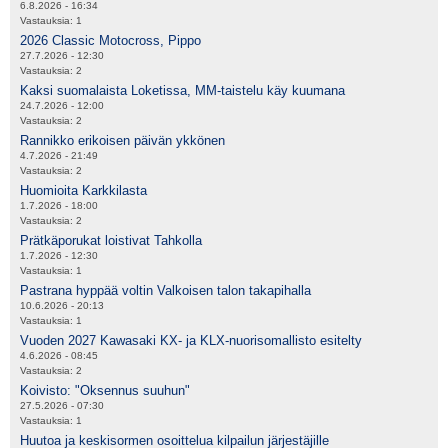
6.8.2026 - 16:34
Vastauksia:
1
2026 Classic Motocross, Pippo
27.7.2026 - 12:30
Vastauksia:
2
Kaksi suomalaista Loketissa, MM-taistelu käy kuumana
24.7.2026 - 12:00
Vastauksia:
2
Rannikko erikoisen päivän ykkönen
4.7.2026 - 21:49
Vastauksia:
2
Huomioita Karkkilasta
1.7.2026 - 18:00
Vastauksia:
2
Prätkäporukat loistivat Tahkolla
1.7.2026 - 12:30
Vastauksia:
1
Pastrana hyppää voltin Valkoisen talon takapihalla
10.6.2026 - 20:13
Vastauksia:
1
Vuoden 2027 Kawasaki KX- ja KLX-nuorisomallisto esitelty
4.6.2026 - 08:45
Vastauksia:
2
Koivisto: "Oksennus suuhun"
27.5.2026 - 07:30
Vastauksia:
1
Huutoa ja keskisormen osoittelua kilpailun järjestäjille