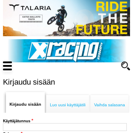
Hyppää
pääsisältöön
Main
navigation
Kirjaudu sisään
Primary
ENDURO
tabs
Kirjaudu sisään
Luo uusi käyttäjätili
Vaihda salasana
MOTOCROSS
Käyttäjätunnus
CROSS COUNTRY