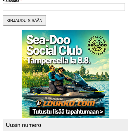
Salasana
MUUT LAJIT
YLEISTÄ ALALTA
LUE DIGILEHDET
ASIAKASPALVELU JA
OHJEET
MEDIATIEDOT
YHTEYSTIEDOT
Uusin numero