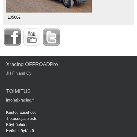
10500€
Xracing OFFROADPro
JH Finland Oy
TOIMITUS
info[at]xracing.fi
Kestotilausehdot
Tietosuojaseloste
Käyttöehdot
Evästekäytäntö