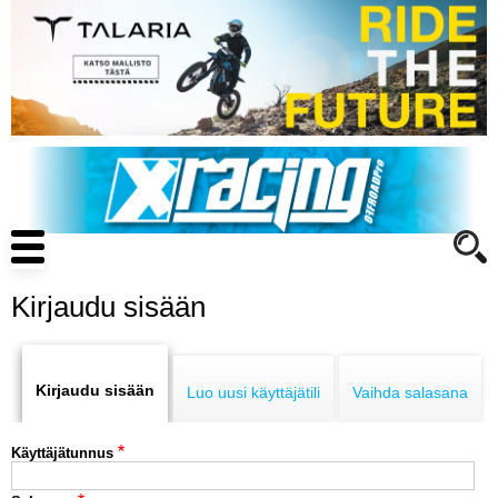
Hyppää
pääsisältöön
Main
navigation
Kirjaudu sisään
Primary
ENDURO
tabs
Kirjaudu sisään
Luo uusi käyttäjätili
Vaihda salasana
MOTOCROSS
Käyttäjätunnus
CROSS COUNTRY