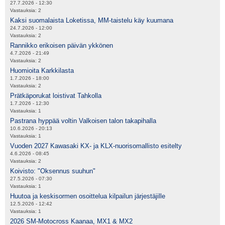
27.7.2026 - 12:30
Vastauksia:
2
Kaksi suomalaista Loketissa, MM-taistelu käy kuumana
24.7.2026 - 12:00
Vastauksia:
2
Rannikko erikoisen päivän ykkönen
4.7.2026 - 21:49
Vastauksia:
2
Huomioita Karkkilasta
1.7.2026 - 18:00
Vastauksia:
2
Prätkäporukat loistivat Tahkolla
1.7.2026 - 12:30
Vastauksia:
1
Pastrana hyppää voltin Valkoisen talon takapihalla
10.6.2026 - 20:13
Vastauksia:
1
Vuoden 2027 Kawasaki KX- ja KLX-nuorisomallisto esitelty
4.6.2026 - 08:45
Vastauksia:
2
Koivisto: "Oksennus suuhun"
27.5.2026 - 07:30
Vastauksia:
1
Huutoa ja keskisormen osoittelua kilpailun järjestäjille
12.5.2026 - 12:42
Vastauksia:
1
2026 SM-Motocross Kaanaa, MX1 & MX2