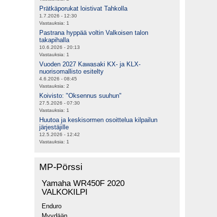
Prätkäporukat loistivat Tahkolla
1.7.2026 - 12:30
Vastauksia:
1
Pastrana hyppää voltin Valkoisen talon
takapihalla
10.6.2026 - 20:13
Vastauksia:
1
Vuoden 2027 Kawasaki KX- ja KLX-
nuorisomallisto esitelty
4.6.2026 - 08:45
Vastauksia:
2
Koivisto: "Oksennus suuhun"
27.5.2026 - 07:30
Vastauksia:
1
Huutoa ja keskisormen osoittelua kilpailun
järjestäjille
12.5.2026 - 12:42
Vastauksia:
1
MP-Pörssi
Yamaha WR450F 2020
VALKOKILPI
Enduro
Myydään