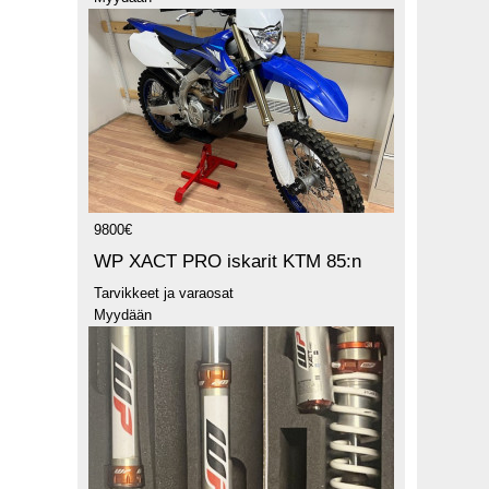
9800€
WP XACT PRO iskarit KTM 85:n
Tarvikkeet ja varaosat
Myydään