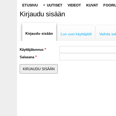
Main
ETUSIVU
UUTISET
VIDEOT
KUVAT
FOORU
navigation
Kirjaudu sisään
Primary
tabs
Kirjaudu sisään
Luo uusi käyttäjätili
Vaihda sa
Käyttäjätunnus
Salasana