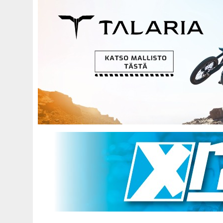
Hyppää
pääsisältöön