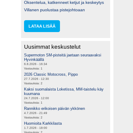
Oksentelua, katkenneet ketjut ja keskeytys
Villanen puolustaa pistejohtoaan
LATAA LISÄÄ
Uusimmat keskustelut
Supermoton SM-pisteitä jaetaan seuraavaksi
Hyvinkäällä
6.8.2026 - 16:34
Vastauksia:
1
2026 Classic Motocross, Pippo
27.7.2026 - 12:30
Vastauksia:
2
Kaksi suomalaista Loketissa, MM-taistelu käy
kuumana
24.7.2026 - 12:00
Vastauksia:
1
Rannikko erikoisen päivän ykkönen
4.7.2026 - 21:49
Vastauksia:
2
Huomioita Karkkilasta
1.7.2026 - 18:00
Vastauksia:
2