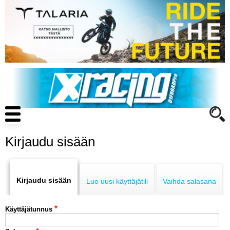
Hyppää
pääsisältöön
Main
navigation
Kirjaudu sisään
Primary
ENDURO
tabs
Kirjaudu sisään
Luo uusi käyttäjätili
Vaihda salasana
MOTOCROSS
Käyttäjätunnus
CROSS COUNTRY