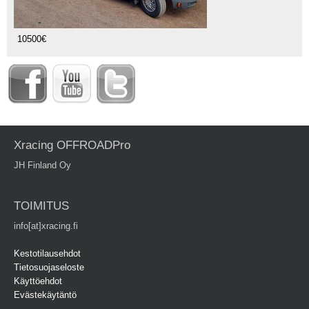
10500€
Xracing OFFROADPro
JH Finland Oy
TOIMITUS
info[at]xracing.fi
Kestotilausehdot
Tietosuojaseloste
Käyttöehdot
Evästekäytäntö