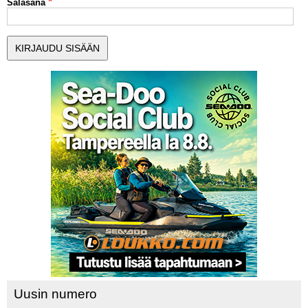
Salasana
MUUT LAJIT
YLEISTÄ ALALTA
LUE DIGILEHDET
ASIAKASPALVELU JA
OHJEET
MEDIATIEDOT
YHTEYSTIEDOT
Uusin numero