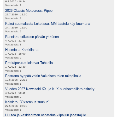
6.8.2026 - 16:34
Vastauksia:
1
2026 Classic Motocross, Pippo
27.7.2026 - 12:30
Vastauksia:
2
Kaksi suomalaista Loketissa, MM-taistelu käy kuumana
24.7.2026 - 12:00
Vastauksia:
2
Rannikko erikoisen päivän ykkönen
4.7.2026 - 21:49
Vastauksia:
3
Huomioita Karkkilasta
1.7.2026 - 18:00
Vastauksia:
2
Prätkäporukat loistivat Tahkolla
1.7.2026 - 12:30
Vastauksia:
1
Pastrana hyppää voltin Valkoisen talon takapihalla
10.6.2026 - 20:13
Vastauksia:
1
Vuoden 2027 Kawasaki KX- ja KLX-nuorisomallisto esitelty
4.6.2026 - 08:45
Vastauksia:
2
Koivisto: "Oksennus suuhun"
27.5.2026 - 07:30
Vastauksia:
1
Huutoa ja keskisormen osoittelua kilpailun järjestäjille