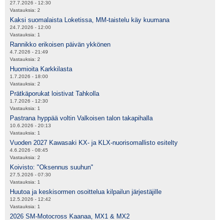
27.7.2026 - 12:30
Vastauksia:
2
Kaksi suomalaista Loketissa, MM-taistelu käy kuumana
24.7.2026 - 12:00
Vastauksia:
1
Rannikko erikoisen päivän ykkönen
4.7.2026 - 21:49
Vastauksia:
2
Huomioita Karkkilasta
1.7.2026 - 18:00
Vastauksia:
2
Prätkäporukat loistivat Tahkolla
1.7.2026 - 12:30
Vastauksia:
1
Pastrana hyppää voltin Valkoisen talon takapihalla
10.6.2026 - 20:13
Vastauksia:
1
Vuoden 2027 Kawasaki KX- ja KLX-nuorisomallisto esitelty
4.6.2026 - 08:45
Vastauksia:
2
Koivisto: "Oksennus suuhun"
27.5.2026 - 07:30
Vastauksia:
1
Huutoa ja keskisormen osoittelua kilpailun järjestäjille
12.5.2026 - 12:42
Vastauksia:
1
2026 SM-Motocross Kaanaa, MX1 & MX2