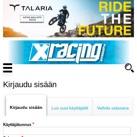
Hyppää
pääsisältöön
Main
navigation
Kirjaudu sisään
Primary
ENDURO
tabs
Kirjaudu sisään
Luo uusi käyttäjätili
Vaihda salasana
MOTOCROSS
Käyttäjätunnus
CROSS COUNTRY