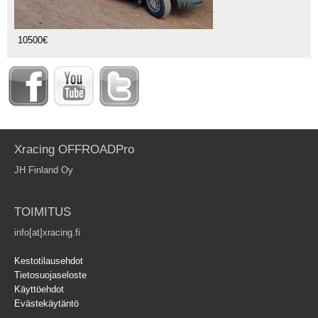
10500€
Xracing OFFROADPro
JH Finland Oy
TOIMITUS
info[at]xracing.fi
Kestotilausehdot
Tietosuojaseloste
Käyttöehdot
Evästekäytäntö