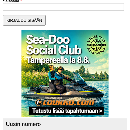
Salasana
MUUT LAJIT
YLEISTÄ ALALTA
LUE DIGILEHDET
ASIAKASPALVELU JA
OHJEET
MEDIATIEDOT
YHTEYSTIEDOT
Uusin numero