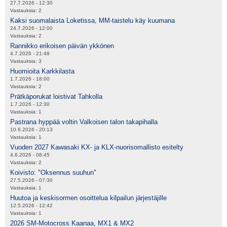
27.7.2026 - 12:30
Vastauksia:
2
Kaksi suomalaista Loketissa, MM-taistelu käy kuumana
24.7.2026 - 12:00
Vastauksia:
2
Rannikko erikoisen päivän ykkönen
4.7.2026 - 21:49
Vastauksia:
3
Huomioita Karkkilasta
1.7.2026 - 18:00
Vastauksia:
2
Prätkäporukat loistivat Tahkolla
1.7.2026 - 12:30
Vastauksia:
1
Pastrana hyppää voltin Valkoisen talon takapihalla
10.6.2026 - 20:13
Vastauksia:
1
Vuoden 2027 Kawasaki KX- ja KLX-nuorisomallisto esitelty
4.6.2026 - 08:45
Vastauksia:
2
Koivisto: "Oksennus suuhun"
27.5.2026 - 07:30
Vastauksia:
1
Huutoa ja keskisormen osoittelua kilpailun järjestäjille
12.5.2026 - 12:42
Vastauksia:
1
2026 SM-Motocross Kaanaa, MX1 & MX2