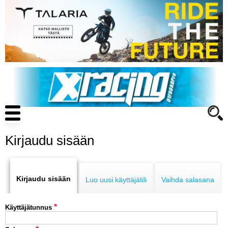
Hyppää
pääsisältöön
Main
navigation
Kirjaudu sisään
Primary
ENDURO
tabs
Kirjaudu sisään
Luo uusi käyttäjätili
Vaihda salasana
MOTOCROSS
Käyttäjätunnus
CROSS COUNTRY