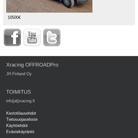
10500€
Xracing OFFROADPro
JH Finland Oy
TOIMITUS
info[at]xracing.fi
Kestotilausehdot
Tietosuojaseloste
Käyttöehdot
Evästekäytäntö