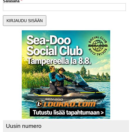
Salasana
MUUT LAJIT
YLEISTÄ ALALTA
LUE DIGILEHDET
ASIAKASPALVELU JA
OHJEET
MEDIATIEDOT
YHTEYSTIEDOT
Uusin numero