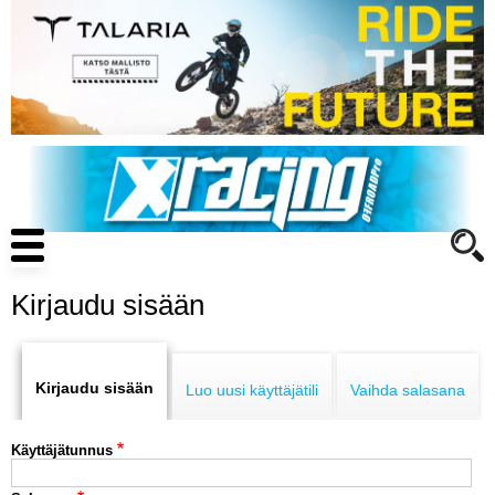
Hyppää
pääsisältöön
Main
navigation
Kirjaudu sisään
Primary
ENDURO
tabs
Kirjaudu sisään
Luo uusi käyttäjätili
Vaihda salasana
MOTOCROSS
Käyttäjätunnus
CROSS COUNTRY