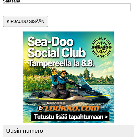
Salasana
MUUT LAJIT
YLEISTÄ ALALTA
LUE DIGILEHDET
ASIAKASPALVELU JA
OHJEET
MEDIATIEDOT
YHTEYSTIEDOT
Uusin numero