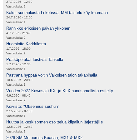
27.7.2026 - 12:30
Vastauksia:
2
Kaksi suomalaista Loketissa, MM-taistelu käy kuumana
24.7.2026 - 12:00
Vastauksia:
1
Rannikko erikoisen päivän ykkönen
4.7.2026 - 21:49
Vastauksia:
2
Huomioita Karkkilasta
1.7.2026 - 18:00
Vastauksia:
2
Prätkäporukat loistivat Tahkolla
1.7.2026 - 12:30
Vastauksia:
1
Pastrana hyppää voltin Valkoisen talon takapihalla
10.6.2026 - 20:13
Vastauksia:
1
Vuoden 2027 Kawasaki KX- ja KLX-nuorisomallisto esitelty
4.6.2026 - 08:45
Vastauksia:
2
Koivisto: "Oksennus suuhun"
27.5.2026 - 07:30
Vastauksia:
1
Huutoa ja keskisormen osoittelua kilpailun järjestäjille
12.5.2026 - 12:42
Vastauksia:
1
2026 SM-Motocross Kaanaa, MX1 & MX2