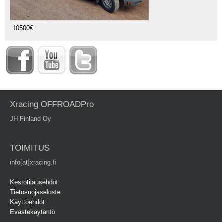
10500€
Xracing OFFROADPro
JH Finland Oy
TOIMITUS
info[at]xracing.fi
Kestotilausehdot
Tietosuojaseloste
Käyttöehdot
Evästekäytäntö