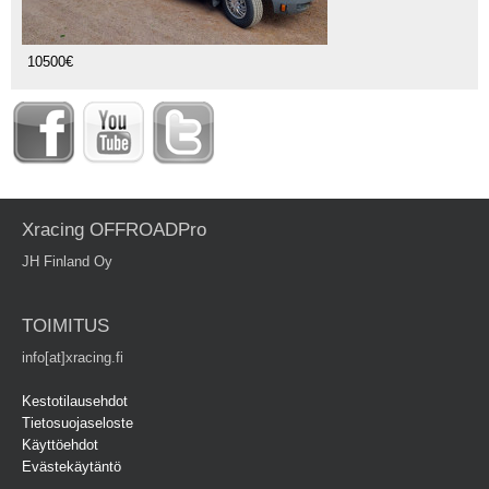
10500€
Xracing OFFROADPro
JH Finland Oy
TOIMITUS
info[at]xracing.fi
Kestotilausehdot
Tietosuojaseloste
Käyttöehdot
Evästekäytäntö