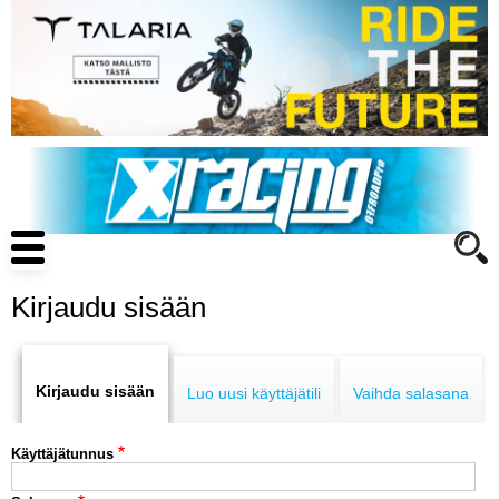
Hyppää
pääsisältöön
Main
navigation
Kirjaudu sisään
Primary
ENDURO
tabs
Kirjaudu sisään
Luo uusi käyttäjätili
Vaihda salasana
MOTOCROSS
Käyttäjätunnus
CROSS COUNTRY