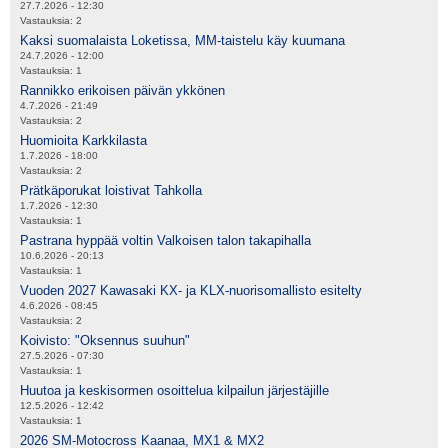
27.7.2026 - 12:30
Vastauksia:
2
Kaksi suomalaista Loketissa, MM-taistelu käy kuumana
24.7.2026 - 12:00
Vastauksia:
1
Rannikko erikoisen päivän ykkönen
4.7.2026 - 21:49
Vastauksia:
2
Huomioita Karkkilasta
1.7.2026 - 18:00
Vastauksia:
2
Prätkäporukat loistivat Tahkolla
1.7.2026 - 12:30
Vastauksia:
1
Pastrana hyppää voltin Valkoisen talon takapihalla
10.6.2026 - 20:13
Vastauksia:
1
Vuoden 2027 Kawasaki KX- ja KLX-nuorisomallisto esitelty
4.6.2026 - 08:45
Vastauksia:
2
Koivisto: "Oksennus suuhun"
27.5.2026 - 07:30
Vastauksia:
1
Huutoa ja keskisormen osoittelua kilpailun järjestäjille
12.5.2026 - 12:42
Vastauksia:
1
2026 SM-Motocross Kaanaa, MX1 & MX2