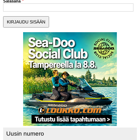
Salasana
MUUT LAJIT
YLEISTÄ ALALTA
LUE DIGILEHDET
ASIAKASPALVELU JA
OHJEET
MEDIATIEDOT
YHTEYSTIEDOT
Uusin numero