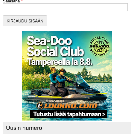
Salasana
MUUT LAJIT
YLEISTÄ ALALTA
LUE DIGILEHDET
ASIAKASPALVELU JA
OHJEET
MEDIATIEDOT
YHTEYSTIEDOT
Uusin numero