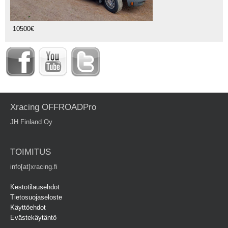
10500€
Xracing OFFROADPro
JH Finland Oy
TOIMITUS
info[at]xracing.fi
Kestotilausehdot
Tietosuojaseloste
Käyttöehdot
Evästekäytäntö