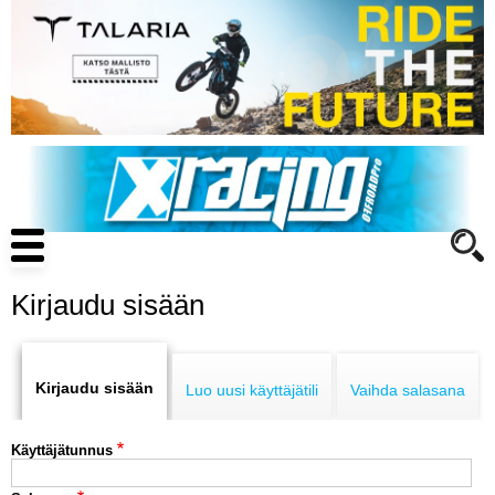
Hyppää
pääsisältöön
Main
navigation
Kirjaudu sisään
Primary
ENDURO
tabs
Kirjaudu sisään
Luo uusi käyttäjätili
Vaihda salasana
MOTOCROSS
Käyttäjätunnus
CROSS COUNTRY