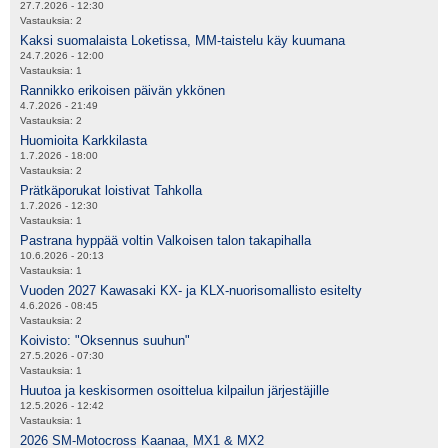
27.7.2026 - 12:30
Vastauksia:
2
Kaksi suomalaista Loketissa, MM-taistelu käy kuumana
24.7.2026 - 12:00
Vastauksia:
1
Rannikko erikoisen päivän ykkönen
4.7.2026 - 21:49
Vastauksia:
2
Huomioita Karkkilasta
1.7.2026 - 18:00
Vastauksia:
2
Prätkäporukat loistivat Tahkolla
1.7.2026 - 12:30
Vastauksia:
1
Pastrana hyppää voltin Valkoisen talon takapihalla
10.6.2026 - 20:13
Vastauksia:
1
Vuoden 2027 Kawasaki KX- ja KLX-nuorisomallisto esitelty
4.6.2026 - 08:45
Vastauksia:
2
Koivisto: "Oksennus suuhun"
27.5.2026 - 07:30
Vastauksia:
1
Huutoa ja keskisormen osoittelua kilpailun järjestäjille
12.5.2026 - 12:42
Vastauksia:
1
2026 SM-Motocross Kaanaa, MX1 & MX2