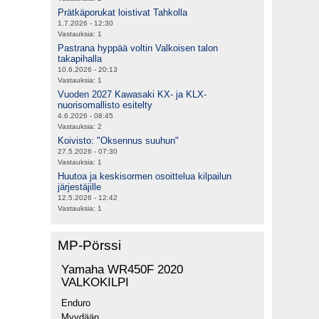
Prätkäporukat loistivat Tahkolla
1.7.2026 - 12:30
Vastauksia:
1
Pastrana hyppää voltin Valkoisen talon
takapihalla
10.6.2026 - 20:13
Vastauksia:
1
Vuoden 2027 Kawasaki KX- ja KLX-
nuorisomallisto esitelty
4.6.2026 - 08:45
Vastauksia:
2
Koivisto: "Oksennus suuhun"
27.5.2026 - 07:30
Vastauksia:
1
Huutoa ja keskisormen osoittelua kilpailun
järjestäjille
12.5.2026 - 12:42
Vastauksia:
1
MP-Pörssi
Yamaha WR450F 2020
VALKOKILPI
Enduro
Myydään