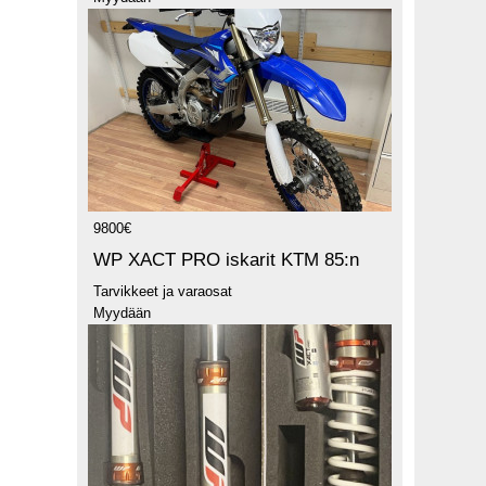
9800€
WP XACT PRO iskarit KTM 85:n
Tarvikkeet ja varaosat
Myydään