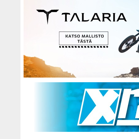
Hyppää
pääsisältöön