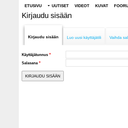
Main
ETUSIVU
UUTISET
VIDEOT
KUVAT
FOORU
navigation
Kirjaudu sisään
Primary
tabs
Kirjaudu sisään
Luo uusi käyttäjätili
Vaihda sa
Käyttäjätunnus
Salasana