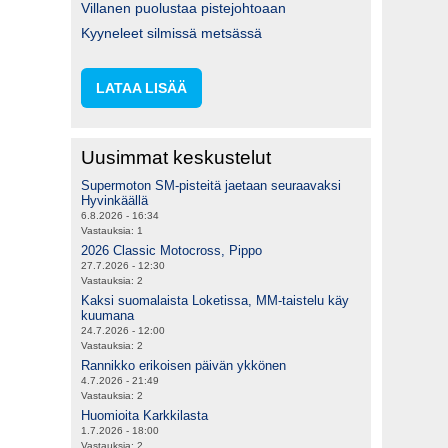
Villanen puolustaa pistejohtoaan
Kyyneleet silmissä metsässä
LATAA LISÄÄ
Uusimmat keskustelut
Supermoton SM-pisteitä jaetaan seuraavaksi
Hyvinkäällä
6.8.2026 - 16:34
Vastauksia:
1
2026 Classic Motocross, Pippo
27.7.2026 - 12:30
Vastauksia:
2
Kaksi suomalaista Loketissa, MM-taistelu käy
kuumana
24.7.2026 - 12:00
Vastauksia:
2
Rannikko erikoisen päivän ykkönen
4.7.2026 - 21:49
Vastauksia:
2
Huomioita Karkkilasta
1.7.2026 - 18:00
Vastauksia:
2