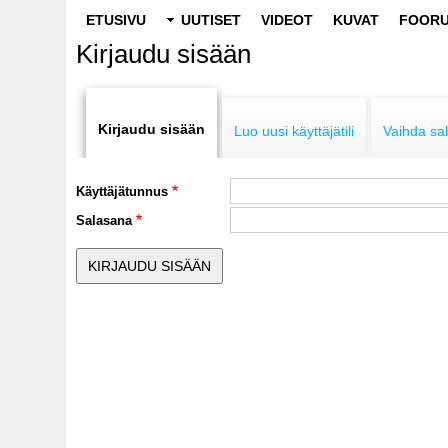
Main
ETUSIVU
UUTISET
VIDEOT
KUVAT
FOORU
navigation
Kirjaudu sisään
Primary
tabs
Kirjaudu sisään
Luo uusi käyttäjätili
Vaihda sa
Käyttäjätunnus
Salasana