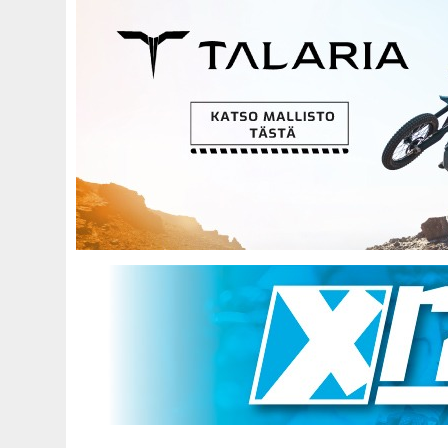
Hyppää
pääsisältöön