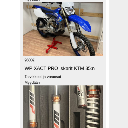
9800€
WP XACT PRO iskarit KTM 85:n
Tarvikkeet ja varaosat
Myydään