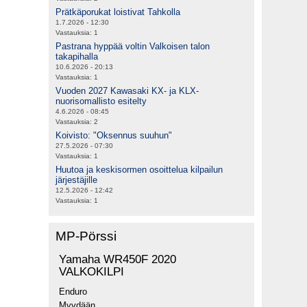
Prätkäporukat loistivat Tahkolla
1.7.2026 - 12:30
Vastauksia:
1
Pastrana hyppää voltin Valkoisen talon
takapihalla
10.6.2026 - 20:13
Vastauksia:
1
Vuoden 2027 Kawasaki KX- ja KLX-
nuorisomallisto esitelty
4.6.2026 - 08:45
Vastauksia:
2
Koivisto: "Oksennus suuhun"
27.5.2026 - 07:30
Vastauksia:
1
Huutoa ja keskisormen osoittelua kilpailun
järjestäjille
12.5.2026 - 12:42
Vastauksia:
1
MP-Pörssi
Yamaha WR450F 2020
VALKOKILPI
Enduro
Myydään