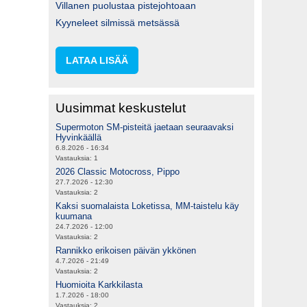
Villanen puolustaa pistejohtoaan
Kyyneleet silmissä metsässä
LATAA LISÄÄ
Uusimmat keskustelut
Supermoton SM-pisteitä jaetaan seuraavaksi
Hyvinkäällä
6.8.2026 - 16:34
Vastauksia:
1
2026 Classic Motocross, Pippo
27.7.2026 - 12:30
Vastauksia:
2
Kaksi suomalaista Loketissa, MM-taistelu käy
kuumana
24.7.2026 - 12:00
Vastauksia:
2
Rannikko erikoisen päivän ykkönen
4.7.2026 - 21:49
Vastauksia:
2
Huomioita Karkkilasta
1.7.2026 - 18:00
Vastauksia:
2