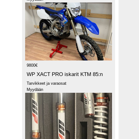
9800€
WP XACT PRO iskarit KTM 85:n
Tarvikkeet ja varaosat
Myydään