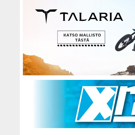
Hyppää
pääsisältöön