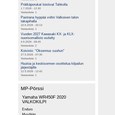
Prätkäporukat loistivat Tahkolla
1.7.2026 - 12:30
Vastauksia:
1
Pastrana hyppää voltin Valkoisen talon
takapihalla
10.6.2026 - 20:13
Vastauksia:
1
Vuoden 2027 Kawasaki KX- ja KLX-
nuorisomallisto esitelty
4.6.2026 - 08:45
Vastauksia:
2
Koivisto: "Oksennus suuhun"
27.5.2026 - 07:30
Vastauksia:
1
Huutoa ja keskisormen osoittelua kilpailun
järjestäjille
12.5.2026 - 12:42
Vastauksia:
1
MP-Pörssi
Yamaha WR450F 2020
VALKOKILPI
Enduro
Myydään