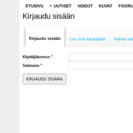
Main
ETUSIVU
UUTISET
VIDEOT
KUVAT
FOORU
navigation
Kirjaudu sisään
Primary
tabs
Kirjaudu sisään
Luo uusi käyttäjätili
Vaihda sa
Käyttäjätunnus
Salasana