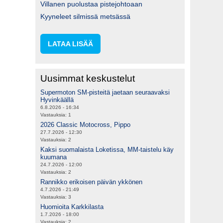
Villanen puolustaa pistejohtoaan
Kyyneleet silmissä metsässä
LATAA LISÄÄ
Uusimmat keskustelut
Supermoton SM-pisteitä jaetaan seuraavaksi
Hyvinkäällä
6.8.2026 - 16:34
Vastauksia:
1
2026 Classic Motocross, Pippo
27.7.2026 - 12:30
Vastauksia:
2
Kaksi suomalaista Loketissa, MM-taistelu käy
kuumana
24.7.2026 - 12:00
Vastauksia:
2
Rannikko erikoisen päivän ykkönen
4.7.2026 - 21:49
Vastauksia:
3
Huomioita Karkkilasta
1.7.2026 - 18:00
Vastauksia:
2