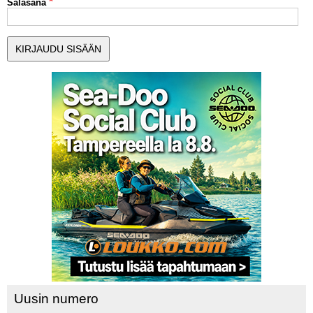
Salasana
MUUT LAJIT
YLEISTÄ ALALTA
LUE DIGILEHDET
ASIAKASPALVELU JA
OHJEET
MEDIATIEDOT
YHTEYSTIEDOT
Uusin numero