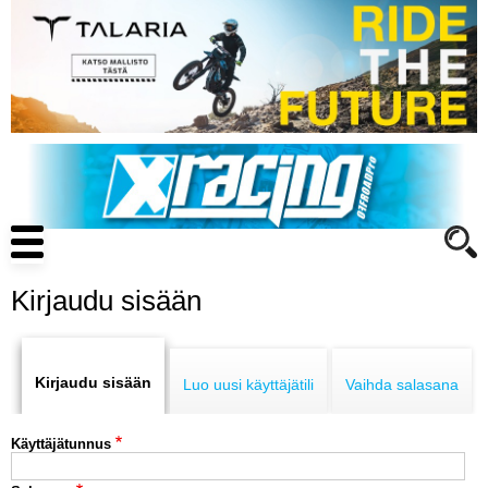
Hyppää
pääsisältöön
Main
navigation
Kirjaudu sisään
Primary
ENDURO
tabs
Kirjaudu sisään
Luo uusi käyttäjätili
Vaihda salasana
MOTOCROSS
Käyttäjätunnus
CROSS COUNTRY