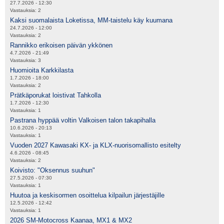
27.7.2026 - 12:30
Vastauksia:
2
Kaksi suomalaista Loketissa, MM-taistelu käy kuumana
24.7.2026 - 12:00
Vastauksia:
2
Rannikko erikoisen päivän ykkönen
4.7.2026 - 21:49
Vastauksia:
3
Huomioita Karkkilasta
1.7.2026 - 18:00
Vastauksia:
2
Prätkäporukat loistivat Tahkolla
1.7.2026 - 12:30
Vastauksia:
1
Pastrana hyppää voltin Valkoisen talon takapihalla
10.6.2026 - 20:13
Vastauksia:
1
Vuoden 2027 Kawasaki KX- ja KLX-nuorisomallisto esitelty
4.6.2026 - 08:45
Vastauksia:
2
Koivisto: "Oksennus suuhun"
27.5.2026 - 07:30
Vastauksia:
1
Huutoa ja keskisormen osoittelua kilpailun järjestäjille
12.5.2026 - 12:42
Vastauksia:
1
2026 SM-Motocross Kaanaa, MX1 & MX2