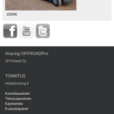
10500€
Xracing OFFROADPro
JH Finland Oy
TOIMITUS
info[at]xracing.fi
Kestotilausehdot
Tietosuojaseloste
Käyttöehdot
Evästekäytäntö