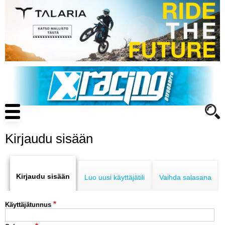
Hyppää
pääsisältöön
Main
navigation
Kirjaudu sisään
Primary
ENDURO
tabs
Kirjaudu sisään
Luo uusi käyttäjätili
Vaihda salasana
MOTOCROSS
Käyttäjätunnus
CROSS COUNTRY