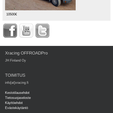
10500€
Xracing OFFROADPro
JH Finland Oy
TOIMITUS
info[at]xracing.fi
Kestotilausehdot
Tietosuojaseloste
Käyttöehdot
Evästekäytäntö