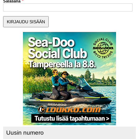
Salasana
MUUT LAJIT
YLEISTÄ ALALTA
LUE DIGILEHDET
ASIAKASPALVELU JA
OHJEET
MEDIATIEDOT
YHTEYSTIEDOT
Uusin numero