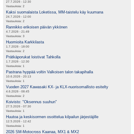
27.7.2026 - 12:30
Vastauksia:
2
Kaksi suomalaista Loketissa, MM-taistelu käy kuumana
24.7.2026 - 12:00
Vastauksia:
2
Rannikko erikoisen päivän ykkönen
4.7.2026 - 21:49
Vastauksia:
3
Huomioita Karkkilasta
1.7.2026 - 18:00
Vastauksia:
2
Prätkäporukat loistivat Tahkolla
1.7.2026 - 12:30
Vastauksia:
1
Pastrana hyppää voltin Valkoisen talon takapihalla
10.6.2026 - 20:13
Vastauksia:
1
Vuoden 2027 Kawasaki KX- ja KLX-nuorisomallisto esitelty
4.6.2026 - 08:45
Vastauksia:
2
Koivisto: "Oksennus suuhun"
27.5.2026 - 07:30
Vastauksia:
1
Huutoa ja keskisormen osoittelua kilpailun järjestäjille
12.5.2026 - 12:42
Vastauksia:
1
2026 SM-Motocross Kaanaa, MX1 & MX2