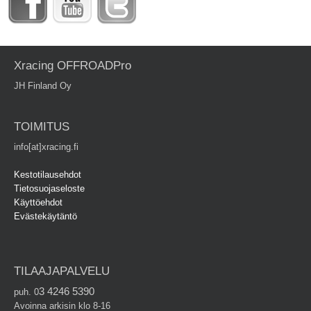
Xracing OFFROADPro
JH Finland Oy
TOIMITUS
info[at]xracing.fi
Kestotilausehdot
Tietosuojaseloste
Käyttöehdot
Evästekäytäntö
TILAAJAPALVELU
3 4246 5390
puh. 0
Avoinna arkisin klo 8-16