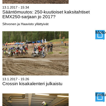
Vaihda salasana
MUUT LAJIT
13.1.2017 - 15:34
Sääntömuutos: 250-kuutioiset kaksitahtiset
EMX250-sarjaan jo 2017?
YLEISTÄ ALALTA
Sihvonen ja Haavisto yllättyivät
Lue lisää
Sääntömuutos:
LUE DIGILEHDET
Moto
250-
kuutioiset
ASIAKASPALVELU JA
kaksitahtiset
OHJEET
EMX250-
sarjaan
MEDIATIEDOT
jo
2017?
YHTEYSTIEDOT
13.1.2017 - 15:26
Crossin kisakalenteri julkaistu
Lue lisää
Crossin
Endu
kisakalenteri
julkaistu