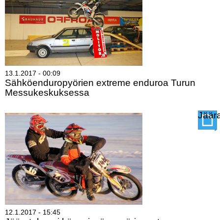
13.1.2017 - 00:09
Sähköenduropyörien extreme enduroa Turun
Messukeskuksessa
Lue lisää
Sähköenduropyörien
Jäär
extreme
enduroa
Turun
Messukeskuksessa
12.1.2017 - 15:45