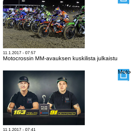
kohti
San
Diegoa
11.1.2017 - 07:57
Motocrossin MM-avauksen kuskilista julkaistu
Lue lisää
Motocrossin
Moto
MM-
avauksen
kuskilista
julkaistu
11.1.2017 - 07:41