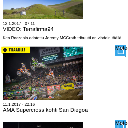
12.1.2017 - 07:11
VIDEO: Terrafirma94
Ken Roczenin odotettu Jeremy MCGrath tribuutti on vihdoin täällä
Lue lisää
VIDEO:
Moto
Terrafirma94
11.1.2017 - 22:16
AMA Supercross kohti San Diegoa
Lue lisää
AMA
Moto
Supercross