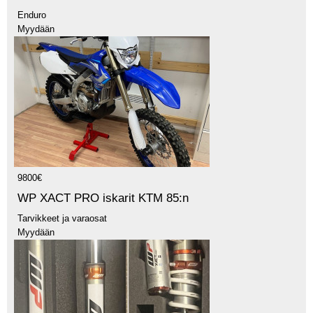
Enduro
Myydään
9800€
WP XACT PRO iskarit KTM 85:n
Tarvikkeet ja varaosat
Myydään