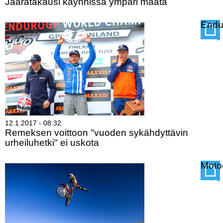
Jääratakausi käynnissä ympäri maata
Lue lisää
Jääratakausi
Endu
käynnissä
ympäri
maata
12.1.2017 - 08:32
Remeksen voittoon "vuoden sykähdyttävin
urheiluhetki" ei uskota
Lue lisää
Remeksen
Moto
voittoon
"vuoden
sykähdyttävin
urheiluhetki"
ei
uskota