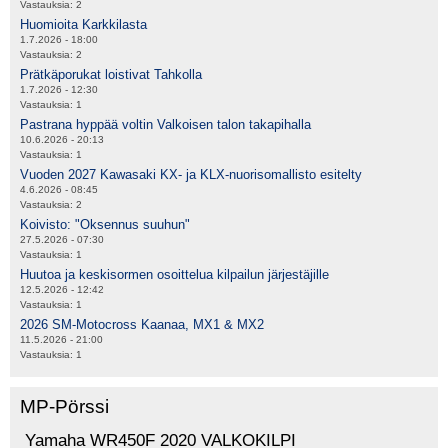
Vastauksia:
2
Huomioita Karkkilasta
1.7.2026 - 18:00
Vastauksia:
2
Prätkäporukat loistivat Tahkolla
1.7.2026 - 12:30
Vastauksia:
1
Pastrana hyppää voltin Valkoisen talon takapihalla
10.6.2026 - 20:13
Vastauksia:
1
Vuoden 2027 Kawasaki KX- ja KLX-nuorisomallisto esitelty
4.6.2026 - 08:45
Vastauksia:
2
Koivisto: "Oksennus suuhun"
27.5.2026 - 07:30
Vastauksia:
1
Huutoa ja keskisormen osoittelua kilpailun järjestäjille
12.5.2026 - 12:42
Vastauksia:
1
2026 SM-Motocross Kaanaa, MX1 & MX2
11.5.2026 - 21:00
Vastauksia:
1
MP-Pörssi
Yamaha WR450F 2020 VALKOKILPI